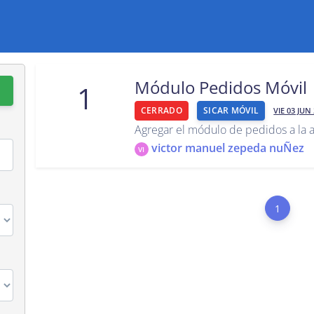
Módulo Pedidos Móvil
1
CERRADO
SICAR MÓVIL
VIE 03 JUN 
Agregar el módulo de pedidos a la a
victor manuel zepeda nuÑez
VI
1