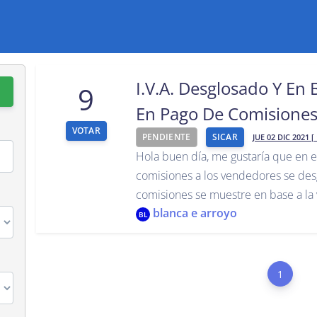
I.V.A. Desglosado Y En
9
En Pago De Comisione
VOTAR
PENDIENTE
SICAR
JUE 02 DIC 2021 [
Hola buen día, me gustaría que en e
comisiones a los vendedores se desgl
comisiones se muestre en base a la 
blanca e arroyo
BL
1