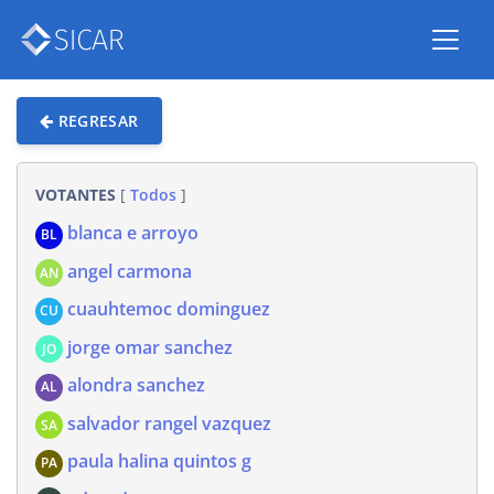
REGRESAR
VOTANTES
[
Todos
]
blanca e arroyo
BL
angel carmona
AN
cuauhtemoc dominguez
CU
jorge omar sanchez
JO
alondra sanchez
AL
salvador rangel vazquez
SA
paula halina quintos g
PA