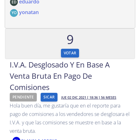
eduardo
ED
yonatan
YO
9
VOTAR
I.V.A. Desglosado Y En Base A
Venta Bruta En Pago De
Comisiones
PENDIENTE
SICAR
JUE 02 DIC 2021 [ 18:36 ] 56 MESES
Hola buen día, me gustaría que en el reporte para
pago de comisiones a los vendedores se desglosara el
I.V.A. y que las comisiones se muestre en base a la
venta bruta.