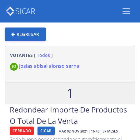
REGRESAR
VOTANTES
[
Todos
]
josias abisai alonso serna
JO
1
Redondear Importe De Productos
O Total De La Venta
CERRADO
SICAR
MAR 02 NOV 2021 [ 16:45 ] 57 MESES
Seria bueno poder redondear automáticamente el