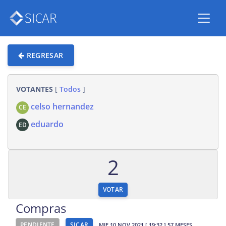
REGRESAR
VOTANTES
[
Todos
]
celso hernandez
CE
eduardo
ED
2
VOTAR
Compras
PENDIENTE
SICAR
MIE 10 NOV 2021 [ 19:32 ] 57 MESES