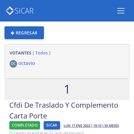
REGRESAR
VOTANTES
[
Todos
]
octavio
OC
1
Cfdi De Traslado Y Complemento
Carta Porte
COMPLETADO
SICAR
LUN 17 ENE 2022 [ 18:10 ] 55 MESES
Cuando mandaran la actualizacion?